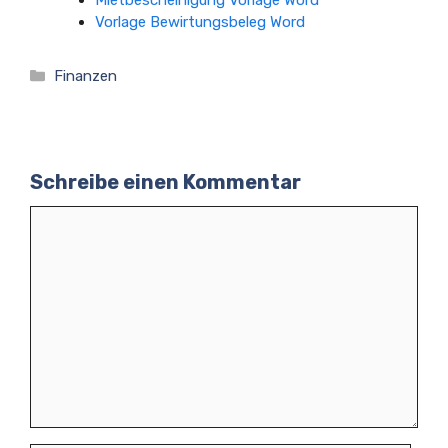
Mietbescheinigung Vorlage Word
Vorlage Bewirtungsbeleg Word
Kategorien
Finanzen
Schreibe einen Kommentar
Kommentar